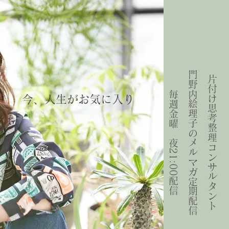
門野内絵理子のメルマガ定期配信
片付け思考整理コンサルタント
毎週金曜 夜21:00配信
今、人生がお気に入り